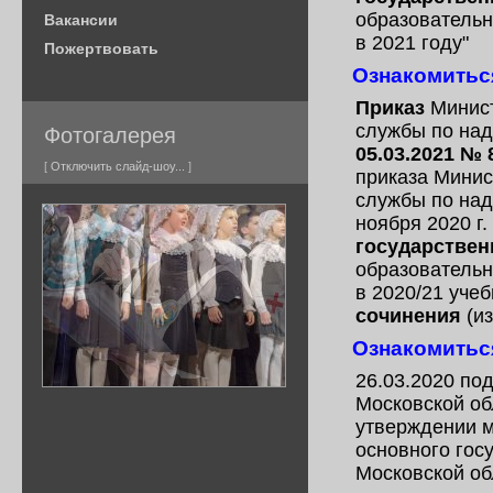
образователь
Вакансии
в 2021 году"
Пожертвовать
Ознакомитьс
Приказ
Минист
службы по над
Фотогалерея
05.03.2021 № 
[
Отключить слайд-шоу...
]
приказа Мини
службы по над
ноября 2020 г
государствен
образователь
в 2020/21 учеб
сочинения
(из
Ознакомитьс
26.03.2020 по
Московской об
утверждении м
основного гос
Московской об