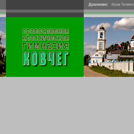
Душоново:
Храм Тихвин