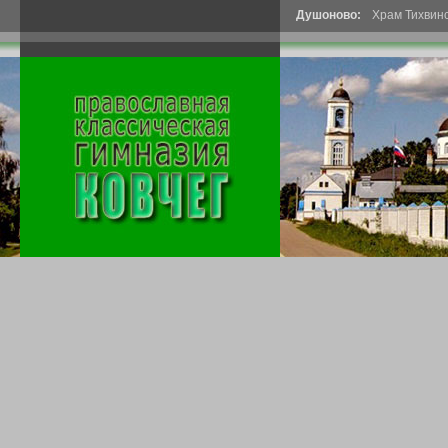
Душоново:
Храм Тихвин